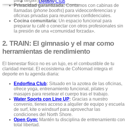
para largas jornadas.
Destiny Club
Privacidad garantizada:
Contamos con cabinas de
llamadas (
phone booths
) para videoconferencias y
oficinas privadas para reuniones confidenciales.
Cocina comunitaria:
Un espacio funcional para
preparar tu café o conectar con otros profesionales sin
la presión de una «comunidad forzada».
2. TRAIN: El gimnasio y el mar como
herramientas de rendimiento
El bienestar físico no es un lujo, es el combustible de tu
claridad mental. El ecosistema de CoNomad integra el
deporte en tu agenda diaria:
Endorfina Club
:
Situado en la azotea de las oficinas,
ofrece yoga, entrenamiento funcional, pilates y
masajes para resetear el cuerpo tras el trabajo.
Water Sports con Line UP
:
Gracias a nuestro
convenio, tienes acceso a alquiler de equipo y escuela
de surf, kite o windsurf para aprovechar las
condiciones del North Shore.
Open Gym:
Mantén tu disciplina de entrenamiento con
total libertad.