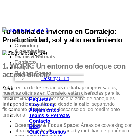
Tu oficina de invierno en Corralejo:
Productividad, sol y alto rendimiento
Paquetes
Coworking
Alojamientos
Teams & Retreats
Contacto
1. WORK: Un entorno de enfoque con
Blog
acceso directo
Quiénes Somos
Destiny Club
A diferencia de los espacios de trabajo improvisados,
Menu
nuestras oficinas en Corralejo están diseñadas para la
productividad real. El acceso a la zona de trabajo es
Paquetes
independiente y directo desde la calle
, separando
Coworking
físicamente el entorno de descanso del de rendimiento
Alojamientos
profesional:
Teams & Retreats
Contacto
Ocean View & Focus Space:
Áreas de coworking con
Blog
fibra óptica de alta velocidad y mobiliario ergonómico
Quiénes Somos