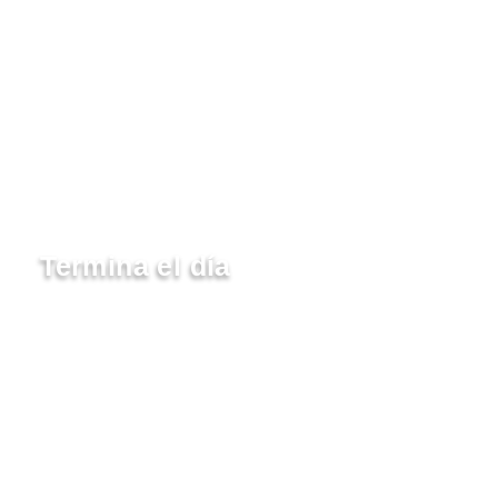
reak al sol, surf, o paseo a la playa.
esde el phone booth o comparte ideas o un café.
Termina el día