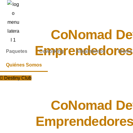
Somos
CoNomad
De
Emprendedore
Paquetes
Coworking
Alojamientos
Teams 
Quiénes Somos
Destiny Club
Somos
CoNomad
De
Emprendedore