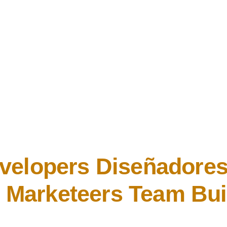
velopers
Diseñadore
s
Marketeers
Team Bui