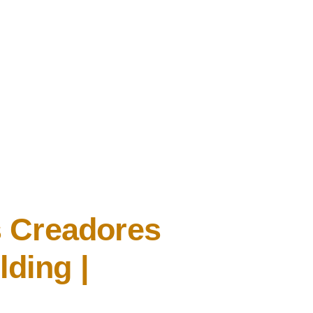
s
Creadores
lding
|