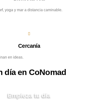
rf, yoga y mar a distancia caminable.
Cercanía
n en ideas.
n día en CoNomad
Empieza tu día