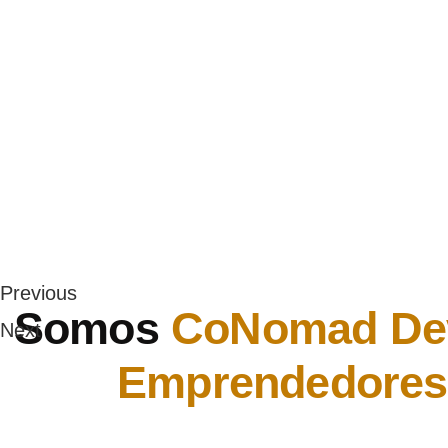
Previous
Somos
CoNomad
De
Next
Emprendedore