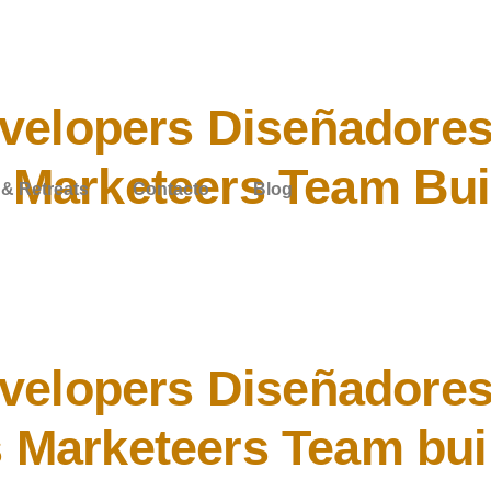
velopers
Diseñadore
s
Marketeers
Team Bui
& Retreats
Contacto
Blog
velopers
Diseñadore
s
Marketeers
Team bui