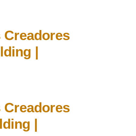
s
Creadores
lding
|
s
Creadores
lding
|