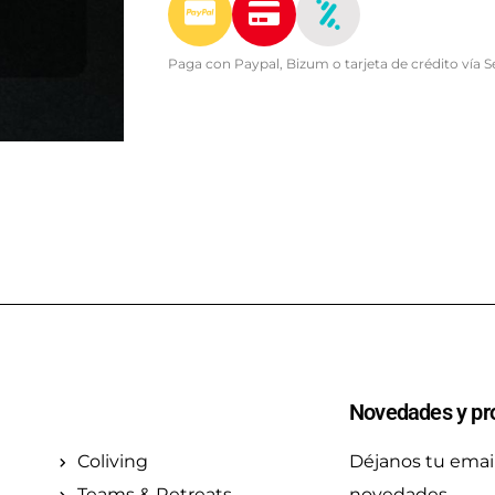
Paga con Paypal, Bizum o tarjeta de crédito vía 
Novedades y pr
Coliving
Déjanos tu email
Teams & Retreats
novedades.