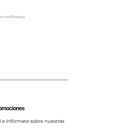
Servired/Redsys
omociones
 e infórmate sobre nuestras