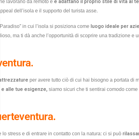
e adattano il proprio stile di vita al 
one lavorano da remoto e
peal dell’isola e il supporto del turista asse.
luogo ideale per azi
Paradiso” in cui l’isola si posiziona come
lioso, ma ti dà anche l’opportunità di scoprire una tradizione e
ventura.
 attrezzature
per avere tutto ciò di cui hai bisogno a portata di 
i e alle tue esigenze,
siamo sicuri che ti sentirai comodo come
Fuerteventura.
rilassa
o stress e di entrare in contatto con la natura: ci si può