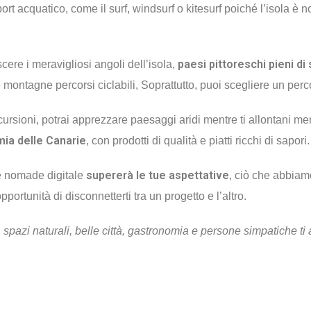
ort acquatico, come il surf, windsurf o kitesurf poiché l’isola è n
paesi pittoreschi pieni di
ere i meravigliosi angoli dell’isola,
 montagne percorsi ciclabili, Soprattutto, puoi scegliere un perc
cursioni, potrai apprezzare paesaggi aridi mentre ti allontani me
mia delle Canarie
, con prodotti di qualità e piatti ricchi di sapori.
supererà le tue aspettative
e nomade digitale
, ciò che abbiam
opportunità di disconnetterti tra un progetto e l’altro.
pazi naturali, belle città, gastronomia e persone simpatiche ti