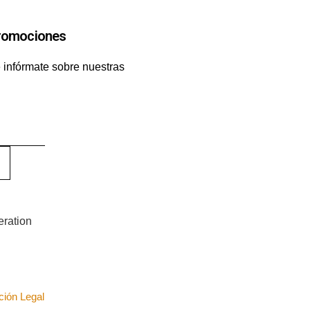
romociones
 infórmate sobre nuestras
ción Legal