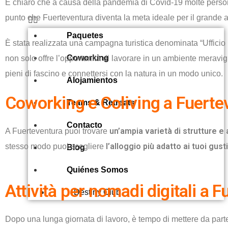
È chiaro che a causa della pandemia di Covid-19 molte pers
punto che Fuerteventura diventa la meta ideale per il grande ap
Paquetes
È stata realizzata una campagna turistica denominata “Ufficio 
Coworking
non solo offre l’opportunità di lavorare in un ambiente meravig
pieni di fascino e connettersi con la natura in un modo unico.
Alojamientos
Coworking e Coliving a Fuerte
Teams & Retreats
Contacto
un’ampia varietà di strutture e
A Fuerteventura puoi trovare
l’alloggio più adatto ai tuoi gust
stesso modo puoi scegliere
Blog
Quiénes Somos
Attività per nomadi digitali a 
Destiny Club
Dopo una lunga giornata di lavoro, è tempo di mettere da parte l