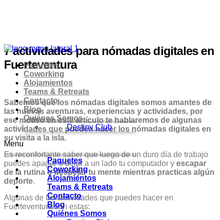
7 actividades para nómadas digitales en
Fuerteventura
Paquetes
Coworking
Alojamientos
Teams & Retreats
Contacto
Sabemos que los nómadas digitales somos amantes de
Blog
las nuevas aventuras, experiencias y actividades, por
Quiénes Somos
ese motivo en este artículo te hablaremos de algunas
Destiny Club
actividades que pueden hacer los nómadas digitales en
su visita a la isla.
Menu
Es reconfortante saber que luego de un duro día de trabajo
Paquetes
puedes apagar o dejar a un lado tu computador y
escapar
Coworking
de la rutina o despejar tu mente mientras practicas algún
Alojamientos
deporte
.
Teams & Retreats
Contacto
Algunas de las actividades que puedes hacer en
Blog
Fuerteventura son estas:
Quiénes Somos